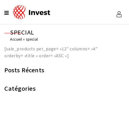
SPECIAL
Accueil
»
special
[sale_products per_page= »12″ columns= »4″
orderby= »title » order= »ASC »]
Posts Récents
Catégories