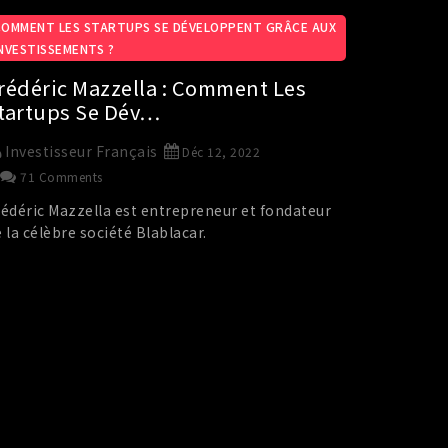
COMMENT LES STARTUPS SE DÉVELOPPENT GRÂCE AUX
INVESTISSEMENTS ?
rédéric Mazzella : Comment Les
tartups Se Dév…
Investisseur Français
Déc 12, 2022
71 Comments
rédéric Mazzella est entrepreneur et fondateur
 la célèbre société Blablacar.