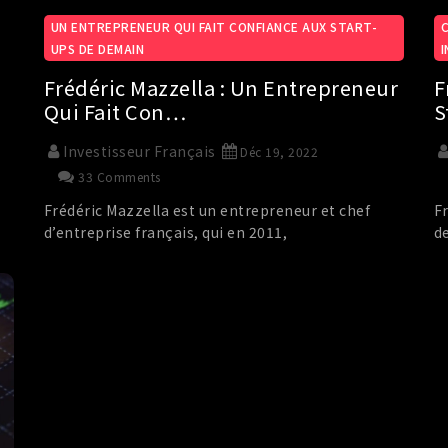
UN ENTREPRENEUR QUI FAIT CONFIANCE AUX START-
UPS DE DEMAIN
Frédéric Mazzella : Un Entrepreneur
F
Qui Fait Con…
S
Investisseur Français
Déc 19, 2022
33 Comments
Frédéric Mazzella est un entrepreneur et chef
F
d’entreprise français, qui en 2011,
de