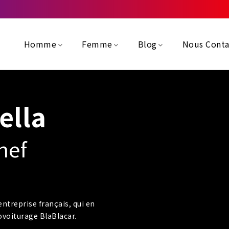
Homme
Femme
Blog
Nous Conta
ella
hef
entreprise français, qui en
ovoiturage BlaBlacar.